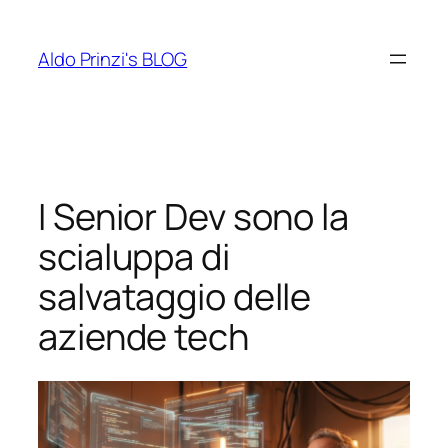
Vai
al
Aldo Prinzi's BLOG
contenuto
I Senior Dev sono la
scialuppa di
salvataggio delle
aziende tech