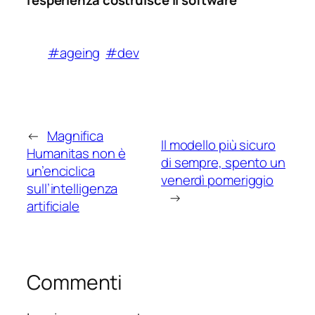
l’esperienza costruisce il software
#ageing
#dev
←
Magnifica
Il modello più sicuro
Humanitas non è
di sempre, spento un
un’enciclica
venerdì pomeriggio
sull’intelligenza
→
artificiale
Commenti