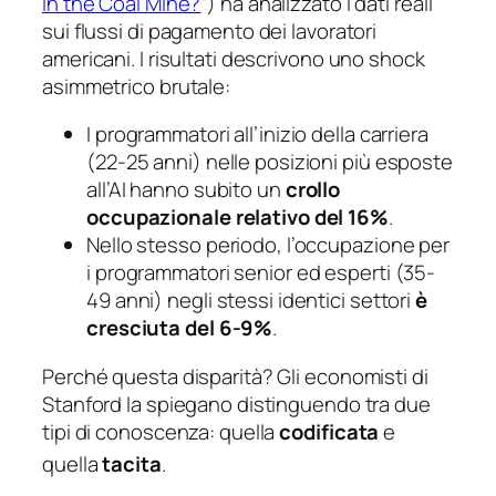
in the Coal Mine?
“
) ha analizzato i dati reali
sui flussi di pagamento dei lavoratori
americani. I risultati descrivono uno shock
asimmetrico brutale:
I programmatori all’inizio della carriera
(22-25 anni) nelle posizioni più esposte
all’AI hanno subito un
crollo
occupazionale relativo del 16%
.
Nello stesso periodo, l’occupazione per
i programmatori senior ed esperti (35-
49 anni) negli stessi identici settori
è
cresciuta del 6-9%
.
Perché questa disparità? Gli economisti di
Stanford la spiegano distinguendo tra due
tipi di conoscenza: quella
codificata
e
quella
tacita
.