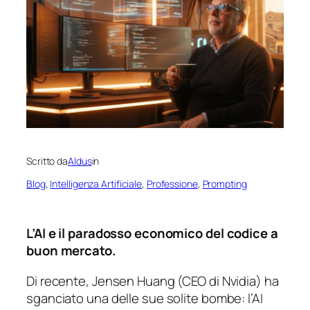
Scritto da
Aldus
in
Blog
, 
Intelligenza Artificiale
, 
Professione
, 
Prompting
L’AI e il paradosso economico del codice a
buon mercato.
Di recente, Jensen Huang (CEO di Nvidia) ha
sganciato una delle sue solite bombe: l’AI