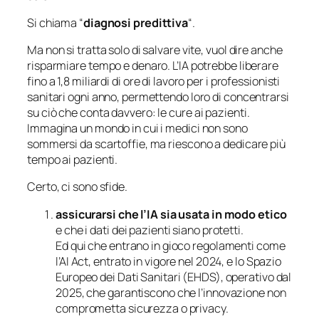
Si chiama “
diagnosi predittiva
“.
Ma non si tratta solo di salvare vite, vuol dire anche
risparmiare tempo e denaro. L’IA potrebbe liberare
fino a 1,8 miliardi di ore di lavoro per i professionisti
sanitari ogni anno, permettendo loro di concentrarsi
su ciò che conta davvero:
le cure ai pazienti
.
Immagina un mondo in cui i medici non sono
sommersi da scartoffie, ma riescono a dedicare più
tempo ai pazienti.
Certo, ci sono sfide.
assicurarsi che l’IA sia usata in modo etico
e che i dati dei pazienti siano protetti.
Ed qui che entrano in gioco regolamenti come
l’AI Act, entrato in vigore nel 2024, e lo Spazio
Europeo dei Dati Sanitari (EHDS), operativo dal
2025, che garantiscono che l’innovazione non
comprometta sicurezza o privacy.