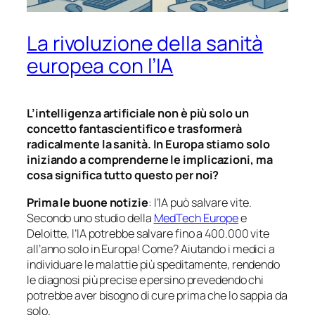
La rivoluzione della sanità
europea con l’IA
L’intelligenza artificiale non è più solo un
concetto fantascientifico e trasformerà
radicalmente la sanità. In Europa stiamo solo
iniziando a comprenderne le implicazioni, ma
cosa significa tutto questo per noi?
Prima le buone notizie
: l’IA può salvare vite.
Secondo uno studio della
MedTech Europe
e
Deloitte
, l’IA potrebbe salvare fino a 400.000 vite
all’anno solo in Europa! Come? Aiutando i medici a
individuare le malattie più speditamente, rendendo
le diagnosi più precise e persino prevedendo chi
potrebbe aver bisogno di cure prima che lo sappia da
solo.