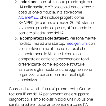
l’adozione
: non tutti sono a proprio agio con
l’IA nella sanità, e c’è bisogno di educazione e
costruzione di fiducia. Iniziative come
AICare@EU
, che include progetti come
SHAIPED (in partenza a marzo 2025), stanno
lavorando proprio su questo, affrontando le
barriere all’adozione dell’IA.
la completezza dei dataset
. Personalmente
ho dato il via ad una startup,
medigenium
, con
la quale lavoriamo affinchè i dataset che
alimenteranno le AI in medicina siano
composte da dati che provengono da fonti
differenziate, come le piccole strutture
sanitarie e gli ambulatori, che oggi non sono
organizzate per comporre dataset digitali
anonimizzati.
Guardando avanti il futuro è promettente. Con un
focus sull’uso dell’IA per prevenzione e supporto
diagnostico, siamo solo all’inizio di una rivoluzione
sanitaria ed è emozionante pensare a come l’IA